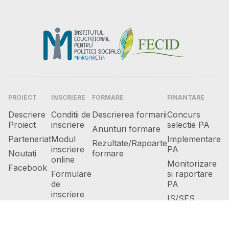
PROIECT
INSCRIERE
FORMARE
FINANTARE
Descriere
Conditii de
Descrierea formarii
Concurs
Proiect
inscriere
selectie PA
Anunturi formare
Parteneriat
Modul
Implementare
Rezultate/Rapoarte
inscriere
PA
Noutati
formare
online
Monitorizare
Facebook
Formulare
si raportare
de
PA
inscriere
IS/SES
offline
finantate
Grup tinta